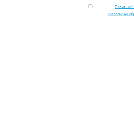
Я согласен с
Политикой
и даю своё
согласие на об